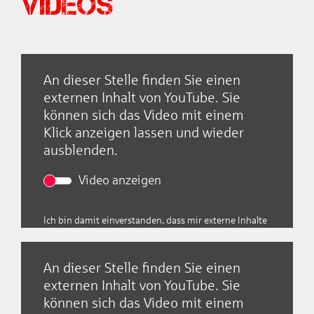
Videos
Empfohlener externer
Inhalt
An dieser Stelle finden Sie einen
Disintegrated
externen Inhalt von YouTube. Sie
können sich das Video mit einem
Klick anzeigen lassen und wieder
ausblenden.
Video anzeigen
Empfohlener externer
Ich bin damit einverstanden, dass mir externe Inhalte
Inhalt
angezeigt werden. Damit können personenbezogene
Daten an Drittplattformen übermittelt werden.
Weitere Informationen finden Sie in unserer
Datenschutzerklärung
An dieser Stelle finden Sie einen
Disintegrated
externen Inhalt von YouTube. Sie
können sich das Video mit einem