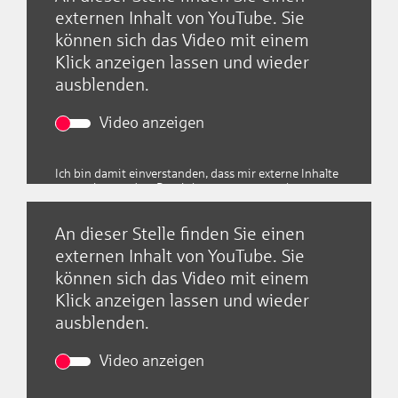
externen Inhalt von YouTube. Sie
können sich das Video mit einem
Klick anzeigen lassen und wieder
ausblenden.
Video anzeigen
Empfohlener externer
Ich bin damit einverstanden, dass mir externe Inhalte
Inhalt
angezeigt werden. Damit können personenbezogene
Daten an Drittplattformen übermittelt werden.
Weitere Informationen finden Sie in unserer
Datenschutzerklärung
An dieser Stelle finden Sie einen
Krawall & Kekse
externen Inhalt von YouTube. Sie
können sich das Video mit einem
Klick anzeigen lassen und wieder
ausblenden.
Video anzeigen