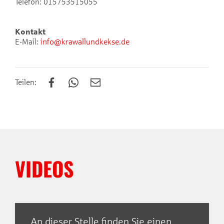
Telefon: 015753515055
Kontakt
E-Mail:
info@krawallundkekse.de
Teilen:
VIDEOS
Empfohlener externer
Inhalt
An dieser Stelle finden Sie einen
Krawall & Kekse