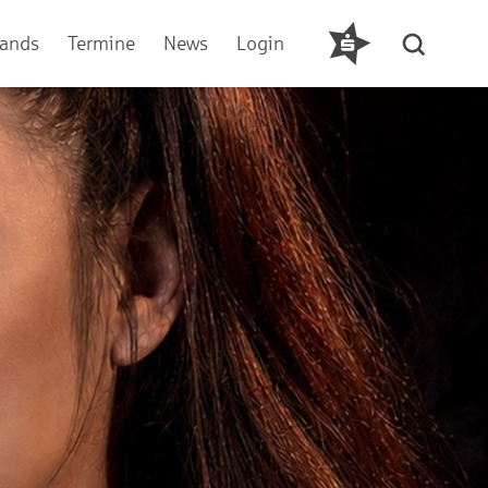
ands
Termine
News
Login