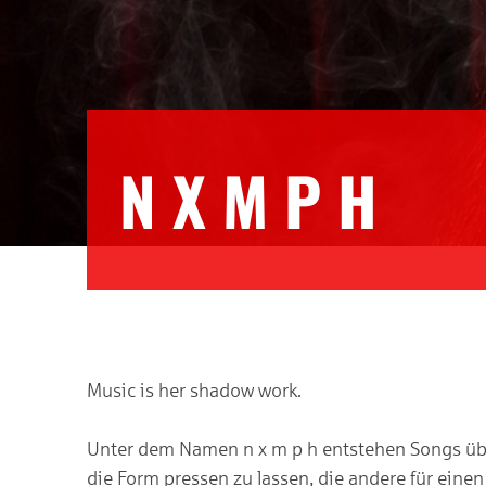
N X M P H
Music is her shadow work.
Unter dem Namen n x m p h entstehen Songs über
die Form pressen zu lassen, die andere für eine