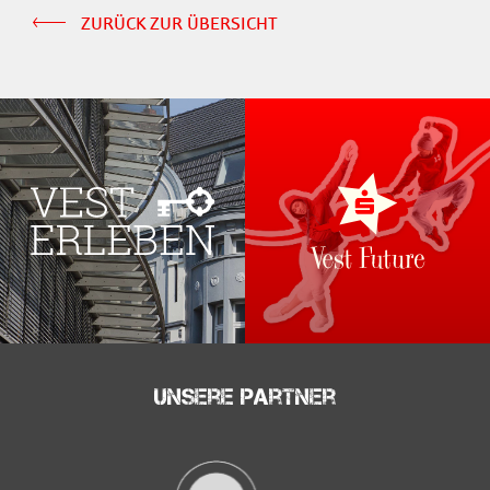
Empfohlener
wieder
Informationen finden
ZURÜCK ZUR ÜBERSICHT
Video
externer
Sie in unserer
ausblenden.
anzeigen
Inhalt
Datenschutzerklärung
Rogue
Unsere Partner