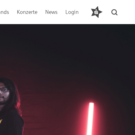
ands
Konzerte
News
Login