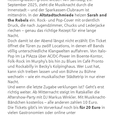
September 2025, zieht die Musiknacht durch die
Innenstadt – und der Sparkassen-Clubraum ist
mittendrin. In der
Altstadtschmiede
heizen
Sarah and
the Rebels
ein. Rock- und Pop-Cover mit ordentlich
Druck, die nach Jugendzimmer, Chucks und Lederjacke
riechen – genau das richtige Rezept für eine lange
Nacht.
Doch damit ist der Abend längst nicht erzählt: Ein Ticket
öffnet die Türen zu zwölf Locations, in denen elf Bands
völlig unterschiedliche Klangwelten auffahren. Von Italo-
Pop im La PiAzza über AC/DC-Power im Boente-Kontor,
Folk-Rock im Murphy’s bis hin zu Blues im Café Pronto
und Rockabilly in Becky’s Kolpinghaus. Wer Lust hat,
kann sich treiben lassen und von Bühne zu Bühne
wechseln – wie ein musikalischer Städtetrip in nur einer
Nacht.
Und wenn die letzte Zugabe verklungen ist? Geht’s erst
richtig weiter. Ab Mitternacht steigt im Ratskeller die
Aftershow-Party mit DJ Markus Winkler. Mit Musiknacht-
Bändchen kostenlos – alle anderen zahlen 10 Euro.
Die Tickets gibt’s im Vorverkauf noch bis
für 20 Euro
in
vielen Gastronomien oder online unter