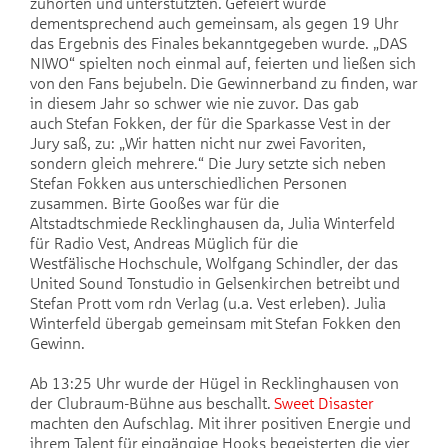
zuhörten und unterstützten. Gefeiert wurde
dementsprechend auch gemeinsam, als gegen 19 Uhr
das Ergebnis des Finales bekanntgegeben wurde. „DAS
NIWO“ spielten noch einmal auf, feierten und ließen sich
von den Fans bejubeln. Die Gewinnerband zu finden, war
in diesem Jahr so schwer wie nie zuvor. Das gab
auch Stefan Fokken, der für die Sparkasse Vest in der
Jury saß, zu: „Wir hatten nicht nur zwei Favoriten,
sondern gleich mehrere.“ Die Jury setzte sich neben
Stefan Fokken aus unterschiedlichen Personen
zusammen. Birte Gooßes war für die
Altstadtschmiede Recklinghausen da, Julia Winterfeld
für Radio Vest, Andreas Müglich für die
Westfälische Hochschule, Wolfgang Schindler, der das
United Sound Tonstudio in Gelsenkirchen betreibt und
Stefan Prott vom rdn Verlag (u.a. Vest erleben). Julia
Winterfeld übergab gemeinsam mit Stefan Fokken den
Gewinn.
Ab 13:25 Uhr wurde der Hügel in Recklinghausen von
der Clubraum-Bühne aus beschallt.
Sweet Disaster
machten den Aufschlag. Mit ihrer positiven Energie und
ihrem Talent für eingängige Hooks begeisterten die vier