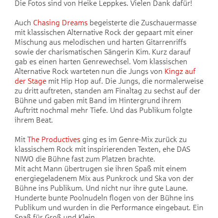
Die Fotos sind von Heike Leppkes. Vielen Dank dafür!
Auch
Chasing Dreams
begeisterte die Zuschauermasse
mit klassischen Alternative Rock der gepaart mit einer
Mischung aus melodischen und harten Gitarrenriffs
sowie der charismatischen Sängerin Kim. Kurz darauf
gab es einen harten Genrewechsel. Vom klassischen
Alternative Rock warteten nun die Jungs von
Kingz auf
der Stage
mit Hip Hop auf. Die Jungs, die normalerweise
zu dritt auftreten, standen am Finaltag zu sechst auf der
Bühne und gaben mit Band im Hintergrund ihrem
Auftritt nochmal mehr Tiefe. Und das Publikum folgte
ihrem Beat.
Mit
The Productives
ging es im Genre-Mix zurück zu
klassischem Rock mit inspirierenden Texten, ehe DAS
NIWO die Bühne fast zum Platzen brachte.
​Mit acht Mann übertrugen sie ihren Spaß mit einem
energiegeladenem Mix aus Punkrock und Ska von der
Bühne ins Publikum. Und nicht nur ihre gute Laune.
Hunderte bunte Poolnudeln flogen von der Bühne ins
Publikum und wurden in die Performance eingebaut. Ein
Spaß für Groß und Klein.